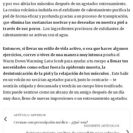
y por eso alivia los músculos después de un agotador entrenamiento.
La ceniza volcánica incluida en el exfoliante de calentamiento purifica la
piel de forma eficaz y profunda gracias a un proceso de transpiración,
que
elimina las sustancias nocivas y no deseadas en nuestra piel a
través de sus poros
. Los ingredientes preciosos de exfoliantes de
calentamiento se activan con el agua.
Entonces, si llevas un estilo de vida activo, o sea que haces algunos
ejercicios, corres o vives de una manera muy intensa
prueba el
Warm Down Warming Lava Scrub para ayudar a tu cuerpo
a llenar tus
necesidades como echar fuera la epidermis muerta, la
desintoxicación de la piel y la relajación de los músculos
. Este baile
en un volcán no será tan agotador para ti, justo lo contrario – te
sentirás relajada y descansada y tendrás un cuerpo bien tonificado.
Esto puede sentirse como un abrazo de un amigo después de un día
muy duro, lleno de nuevas impresiones o un entrenamiento agotador.
ARTÍCULO ANTERIOR
Cremas con prescripción médica - ¿Qué son?
SIGUIENTE ARTÍCULOS
Rejuvenecimiento con limo de caracol! Un poco sobre los